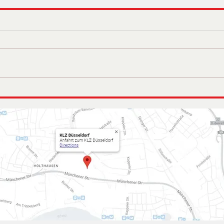
2. NK 2 Kader Lehrgang in
Vorb
Frankfurt
Cha
202