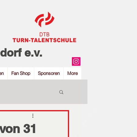
orf e.v.
en
Fan Shop
Sponsoren
More
 von 31