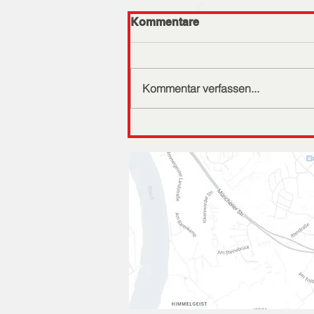
Kommentare
Kommentar verfassen...
Rheinische Meisterschaft
der AK 7/8 und
Testwettkampf AK 9-
11Bergisch Gladbach