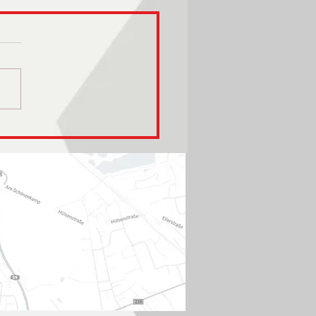
ilder Hautnah bei der
mpionships Turn EM
2 in München