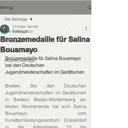
Beitrag
Alle Beiträge
Christian Sander
Alle Beiträge
1. März 2022
Bronzemedaille für Salina
Pinnwand
Bousmayo
Lost and Found
Bronzemedaille für Salina Bousmayo 
Aktuelle Beiträge
bei den Deutschen 
Jugendmeisterschaften im Gerätturnen
Bretten. Bei den Deutschen 
Jugendmeisterschaften im Gerätturnen 
in Bretten/ Baden-Württemberg am 
letzten Wochenende hat sich Salina 
Bousmayo vom 
Kunstturnleistungszentrum Düsseldorf 
in der Altersklasse 13 die 